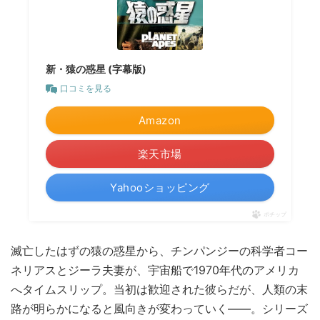
新・猿の惑星 (字幕版)
口コミを見る
Amazon
楽天市場
Yahooショッピング
ポチップ
滅亡したはずの猿の惑星から、チンパンジーの科学者コー
ネリアスとジーラ夫妻が、宇宙船で1970年代のアメリカ
へタイムスリップ。当初は歓迎された彼らだが、人類の末
路が明らかになると風向きが変わっていく――。シリーズ