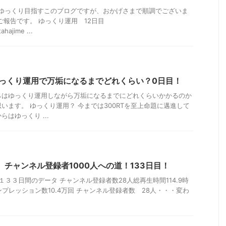
にゆっくり目指すこのブログですが、おかげさまで順調でございま
ご報告です。 ゆっくり運用 12日目
ahajime ...
用】ゆっくり運用で万垢になるまでどれくらい？0日目！
らはゆっくり運用しながら万垢になるまでにどれくらいかかるのか
います。 ゆっくり運用？ 今までは300RTを至上命題に邁進して
はゆっくり ...
化】チャンネル登録者1000人への道！133日目！
目 １３３日間のデータ チャンネル登録者数28人総再生時間114.9時
ンプレッション数10.4万回 チャンネル登録者数 28人・・・変わ