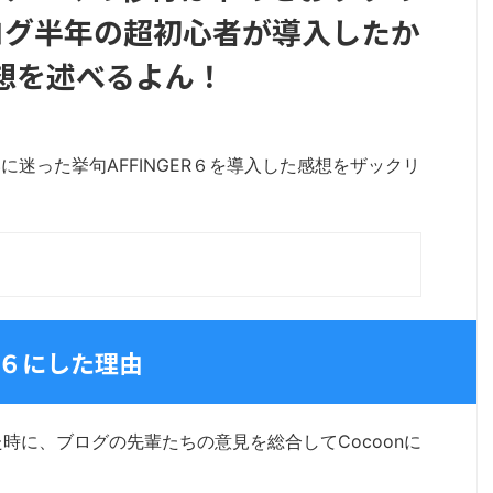
ログ半年の超初心者が導入したか
想を述べるよん！
迷った挙句AFFINGER６を導入した感想をザックリ
ER６にした理由
た時に、ブログの先輩たちの意見を総合してCocoonに